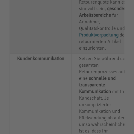
Retourenquote kann es
sinnvoll sein,
gesonderte
Arbeitsbereiche
für
Annahme,
Qualitätskontrolle und
Produktverpackung
der
retournierten Artikel
einzurichten.
Kundenkommunikation
Setzen Sie während des
gesamten
Retourenprozesses auf
eine
schnelle und
transparente
Kommunikation
mit Ihrer
Kundschaft. Je
unkomplizierter
Kommunikation und
Rücksendung ablaufen,
umso wahrscheinlicher
ist es, dass Ihr