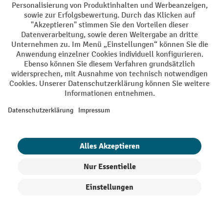
Eine Bremsschwelle kaufen Sie bei uns entweder als
vollständiges Fahrbahnschwellen-Set oder als individuell
zusammenstellbare Einzelelemente.
1. Diese Vorteile bieten Fahrbahnschwellen
Bei uns profitieren
Sie von einer großen
Auswahl an
Bodenschwellen mit
vielen Vorteilen:
Dank
Produkte filtern
Sortierung