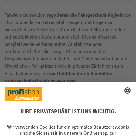
regulieren die Fahrgeschwindigkeit
Fahrbahnschwellen
von
Lkw und anderen Betriebsfahrzeugen und tragen so
wesentlich zur Sicherheit Ihrer Gäste und Mitarbeitenden
auf betrieblichen Außenanlagen bei. Hier schützen sie
beispielsweise Verladepunkte, Ausfahrten oder
unübersichtliche Übergänge. Ebenso können die
Temposchwellen auch in Wohn- und Gemeindestraßen, auf
öffentlichen Parkplätzen oder in privaten Einfahrten zum
vor Unfällen durch überhöhte
Einsatz kommen, um
Fahrgeschwindigkeit zu schützen
.
Die Produkte aus unserem Shop sorgen mit auffälligen
optimale Sichtbarkeit
Farben und Reflektoren für eine
zu
jeder Tages- und Nachtzeit sowie bei schlechtem Wetter.
Hochwertige Materialien wie vulkanisierter Hartgummi,
Polypropylen oder PVC machen unsere Fahrbahnschwellen
robust und witterungsbeständig
zudem
.