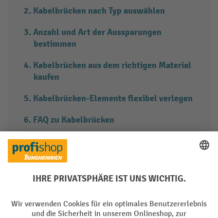
Kabelbrücken nach Typ auswählen
Anzahl und Art der Aussparungen
bestimmen
Kabelbrücken aus dem richtigen Material
kaufen
Kabelbrücken-Elemente flexibel verlegen
FAQ zu Kabelbrücken
Liegen Kabel oder Leitungen lose und ungeschützt auf dem
Boden, auf Baustellen oder der Straße, können sie
beschädigt oder zu Stolperfallen für Passanten werden.
als
Überfahr
- und
Stolperschutz
Kabelbrücken sind daher
ideal: Sie schützen Leitungen und Schläuche in Innen- und
Außenbereichen vor Beschädigungen durch Fußverkehr oder