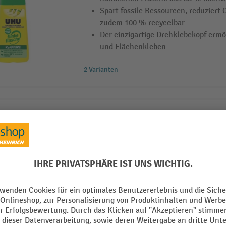
Spart fossile Ressourcen, reduziert
zudem 100 % recycelbar
Der einzigartige Drehklebekopf ermö
und Flächenkleben
2 Varianten
OKS Multisiliconfett 1110 OKS
transparent
für Armaturen, Dichtungen und Kuns
medienbeständig
2 Varianten