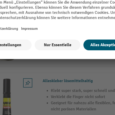
SOPPEC Markierungsspray IDEAL
Rundummarkierspray mit 360°-Sprü
in allen Lagen anwendbar
fluoreszierend
3 Varianten
Alleskleber lösemittelhaltig
Klebt super stark, super schnell und
Verklebt die Finger nicht sofort
Geeignet für nahezu alle flexiblen, 
nicht porösen Materialien