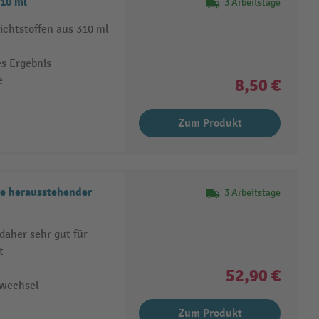
10 ml
3 Arbeitstage
chtstoffen aus 310 ml
es Ergebnis
e
8,50 €
Zum Produkt
e herausstehender
3 Arbeitstage
aher sehr gut für
t
52,90 €
nwechsel
Zum Produkt