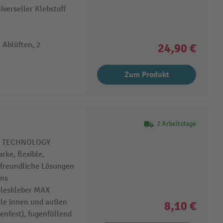
verseller Klebstoff
 Ablüften, 2
24,90 €
Zum Produkt
2 Arbeitstage
ER TECHNOLOGY
rke, flexible,
rfreundliche Lösungen
ens
lleskleber MAX
lle innen und außen
8,10 €
enfest), fugenfüllend