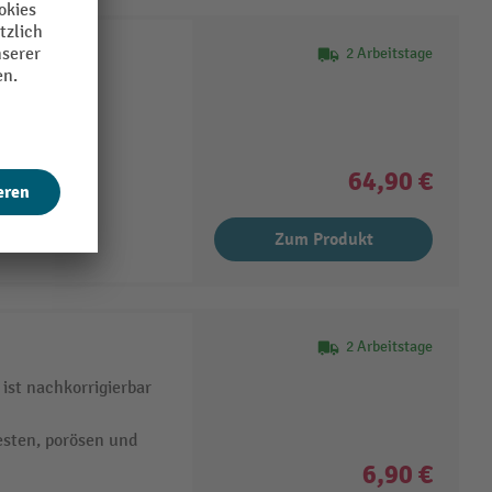
2 Arbeitstage
hdüse
64,90 €
Zum Produkt
2 Arbeitstage
 ist nachkorrigierbar
festen, porösen und
6,90 €