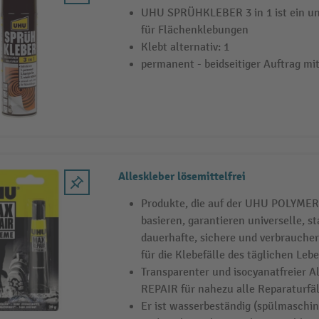
UHU SPRÜHKLEBER 3 in 1 ist ein uni
für Flächenklebungen
Klebt alternativ: 1
permanent - beidseitiger Auftrag mit
Alleskleber lösemittelfrei
Produkte, die auf der UHU POLYM
basieren, garantieren universelle, sta
dauerhafte, sichere und verbrauche
für die Klebefälle des täglichen Leb
Transparenter und isocyanatfreier A
REPAIR für nahezu alle Reparaturfä
Er ist wasserbeständig (spülmaschin