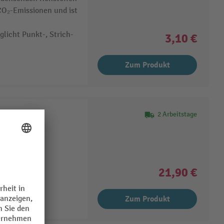
 CO₂-Emissionen und ist
glicht Punkt-, Strich-
3,10 €
Zum Produkt
2 Arbeitstage
tstoffteile
21,90 €
Zum Produkt