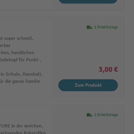
2 Arbeitstage
t super schnell,
erbar
ichen, handlichen
lebekopf für Punkt-,
3,00 €
 in Schule, Haushalt,
r die ganze Familie
Zum Produkt
2 Arbeitstage
TURE in der weichen,
wachsenden Rohstoffen