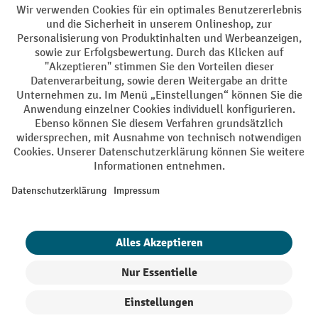
Batterie Rückname
AGB
Impressum
Datenschutz
Barrierefreiheit
Grounding Page
Privacy Settings
Alle Preise exkl. gesetzl. Mehrwertsteuer zzgl.
Versandkosten
und ggf.
Nachnahmegebühren, wenn nicht anders angegeben.
¹ Der Rabatt gilt so lange der Vorrat reicht. Der Rabatt gilt nicht auf
Sonderpreise. Eine Kombination mit anderen prozentualen Rabatten
oder Gutscheinen ist nicht möglich. | ² Der Rabatt wird einmalig bei
Erstregistrierung für den Newsletter gewährt. Der Gutschein ist 10
Tage gültig und kann ab einem Netto-Bestellwert von 250,- € online
eingelöst werden. Die Höhe des Rabatts variiert je nach
Produktkategorie und beträgt bis zu 10 % (10 % auf Lager, Umwelt,
Arbeitsschutz | 5% auf Werkstatt, Betrieb, Transport, Stapeln und
Heben | 7% auf Büro). Ausgenommen sind Elektro-Hubwagen,