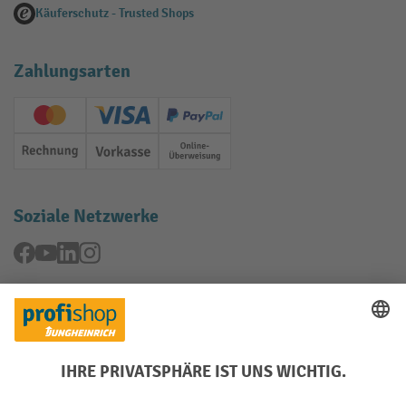
Käuferschutz - Trusted Shops
Zahlungsarten
Creditcard (Master)
Creditcard (Visa)
PayPal
Rechnung
Vorkasse
Online-Überweisung
Soziale Netzwerke
Facebook
YouTube
LinkedIn
Instagram
Rücknahme-Services
Elektrogeräte Rückname