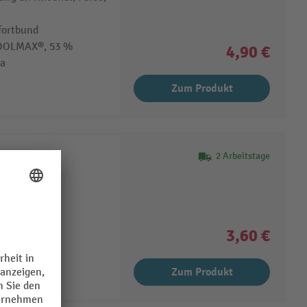
fortbund
COOLMAX®, 53 %
4,90 €
ra
Zum Produkt
2 Arbeitstage
kose
3,60 €
Zum Produkt