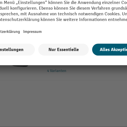
ELTEN Funktionssocke Perfect Fit Sock
Fersen-, Spitzen- und Sohlenverstä
hochelastisches, druckfreies Bündc
Beinumfang an und garantiert ang
Tragekomfort
anatomisch geformtes Fußbett ist f
auf den rechten und linken Fuß ab
4 Varianten