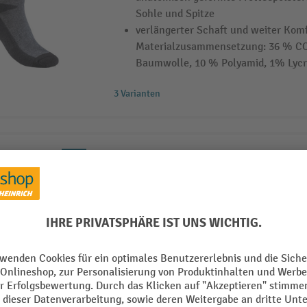
Sohle und Spitze
verlängerter Schaft und weiter Kom
Materialzusammensetzung: 36 % 
Baumwolle, 10 % Polyamid, 1% Lyc
3 Varianten
ASATEX Einziehsocke
Material: 70 % Polyester / 30 % Vis
Futter: 100 % Moltopren
Weitere technische Eigenschaften:
4 Varianten