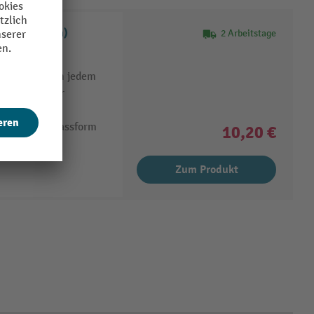
s ESD (Carbon)
2 Arbeitstage
rkung
hen passt sich jedem
enehm weicher
ür optimale Passform
10,20 €
gestimmt
Zum Produkt