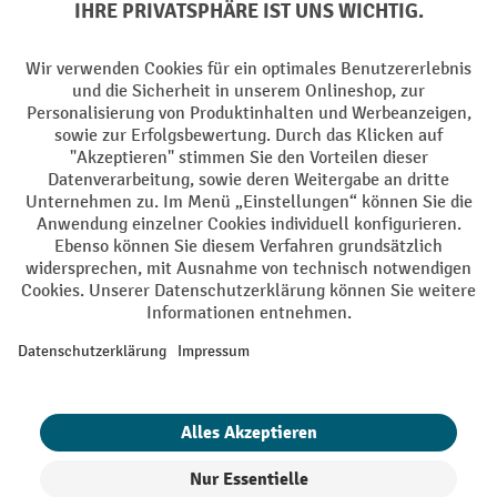
Batterie Rückname
AGB
Impressum
Datenschutz
Barrierefreiheit
Grounding Page
Privacy Settings
Alle Preise exkl. gesetzl. Mehrwertsteuer zzgl.
Versandkosten
und ggf.
Nachnahmegebühren, wenn nicht anders angegeben.
¹ Der Rabatt gilt so lange der Vorrat reicht. Der Rabatt gilt nicht auf
Sonderpreise. Eine Kombination mit anderen prozentualen Rabatten
oder Gutscheinen ist nicht möglich. | ² Der Rabatt wird einmalig bei
Erstregistrierung für den Newsletter gewährt. Der Gutschein ist 10
Tage gültig und kann ab einem Netto-Bestellwert von 250,- € online
eingelöst werden. Die Höhe des Rabatts variiert je nach