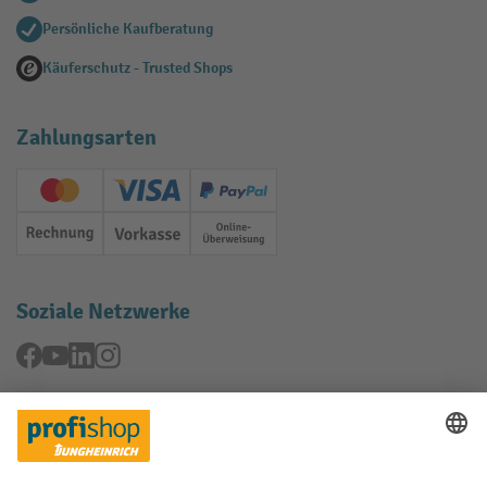
Persönliche Kaufberatung
Käuferschutz - Trusted Shops
Zahlungsarten
Creditcard (Master)
Creditcard (Visa)
PayPal
Rechnung
Vorkasse
Online-Überweisung
Soziale Netzwerke
Facebook
YouTube
LinkedIn
Instagram
Rücknahme-Services
Elektrogeräte Rückname