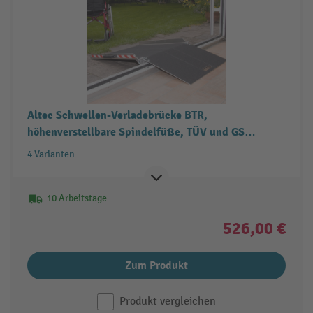
Altec Schwellen-Verladebrücke BTR,
höhenverstellbare Spindelfüße, TÜV und GS
geprüft, TK 300 kg
4 Varianten
10 Arbeitstage
526,00 €
Zum Produkt
Produkt vergleichen