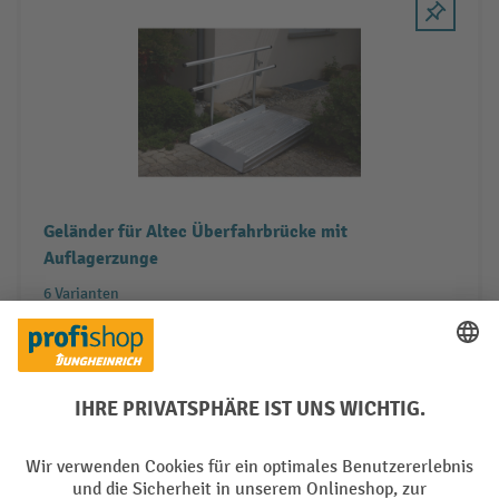
Geländer für Altec Überfahrbrücke mit
Auflagerzunge
6 Varianten
9 Arbeitstage
293,00 €
Zum Produkt