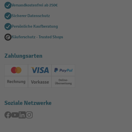
Versandkostenfrei ab 250€
Sicherer Datenschutz
Persönliche Kaufberatung
Käuferschutz - Trusted Shops
Zahlungsarten
Creditcard (Master)
Creditcard (Visa)
PayPal
Rechnung
Vorkasse
Online-Überweisung
Soziale Netzwerke
Facebook
YouTube
LinkedIn
Instagram