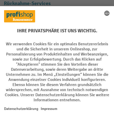
Rücknahme-Services
Elektrogeräte Rückname
Batterie Rückname
AGB
Impressum
Datenschutz
Barrierefreiheit
Grounding Page
Privacy Settings
Alle Preise exkl. gesetzl. Mehrwertsteuer zzgl.
Versandkosten
und ggf.
Nachnahmegebühren, wenn nicht anders angegeben.
¹ Der Rabatt gilt so lange der Vorrat reicht. Der Rabatt gilt nicht auf
Sonderpreise. Eine Kombination mit anderen prozentualen Rabatten
oder Gutscheinen ist nicht möglich. | ² Der Rabatt wird einmalig bei