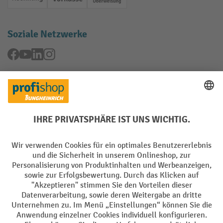
Rechnung
Vorkasse
Online-Überweisung
Soziale Netzwerke
Facebook
YouTube
LinkedIn
Instagram
Rücknahme-Services
Elektrogeräte Rückname
Batterie Rückname
AGB
Impressum
Datenschutz