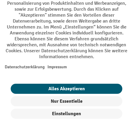
1 von 2
weiter
Passende Langgutregale für Lager und
Werkstatt finden
Inhaltsverzeichnis
Produkte filtern
Sortierung
Langgutregale nach Regaltyp auswählen