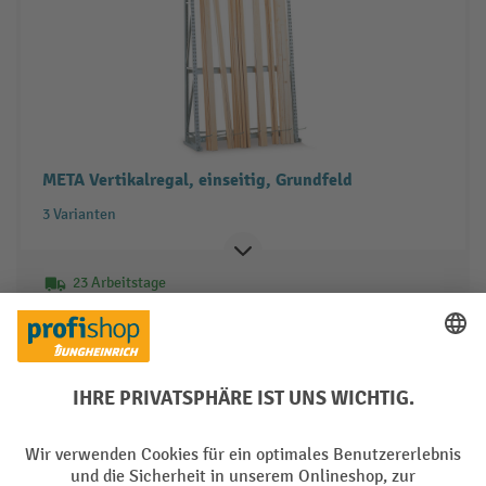
META Vertikalregal, einseitig, Grundfeld
3 Varianten
23 Arbeitstage
743,00 €
Zum Produkt
Produkt vergleichen