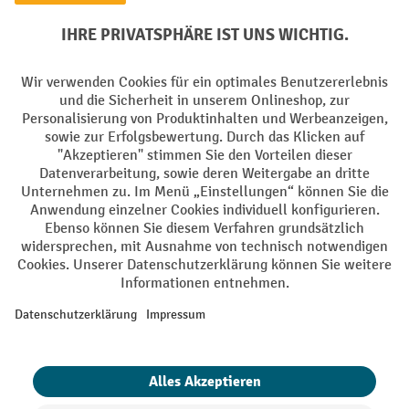
Elektrogeräte Rückname
Batterie Rückname
AGB
Impressum
Datenschutz
Barrierefreiheit
Grounding Page
Privacy Settings
Alle Preise exkl. gesetzl. Mehrwertsteuer zzgl.
Versandkosten
und ggf.
Nachnahmegebühren, wenn nicht anders angegeben.
¹ Der Rabatt gilt so lange der Vorrat reicht. Der Rabatt gilt nicht auf
Sonderpreise. Eine Kombination mit anderen prozentualen Rabatten
oder Gutscheinen ist nicht möglich. | ² Der Rabatt wird einmalig bei
Erstregistrierung für den Newsletter gewährt. Der Gutschein ist 10
Tage gültig und kann ab einem Netto-Bestellwert von 250,- € online