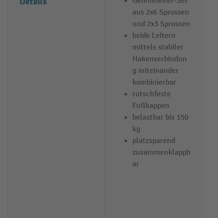
Details
Gelenkleiter-Set
aus 2x6 Sprossen
und 2x3 Sprossen
beide Leitern
mittels stabiler
Hakenverbindun
g miteinander
kombinierbar
rutschfeste
Fußkappen
belastbar bis 150
kg
platzsparend
zusammenklappb
ar