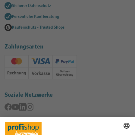
Sicherer Datenschutz
Persönliche Kaufberatung
Käuferschutz - Trusted Shops
Zahlungsarten
Creditcard (Master)
Creditcard (Visa)
PayPal
Rechnung
Vorkasse
Online-Überweisung
Soziale Netzwerke
Facebook
YouTube
LinkedIn
Instagram
Rücknahme-Services