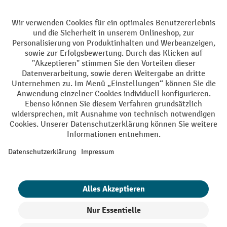
Batterie Rückname
AGB
Impressum
Datenschutz
Barrierefreiheit
Grounding Page
Privacy Settings
Alle Preise exkl. gesetzl. Mehrwertsteuer zzgl.
Versandkosten
und ggf.
Nachnahmegebühren, wenn nicht anders angegeben.
¹ Der Rabatt gilt so lange der Vorrat reicht. Der Rabatt gilt nicht auf
Sonderpreise. Eine Kombination mit anderen prozentualen Rabatten
oder Gutscheinen ist nicht möglich. | ² Der Rabatt wird einmalig bei
Erstregistrierung für den Newsletter gewährt. Der Gutschein ist 10
Tage gültig und kann ab einem Netto-Bestellwert von 250,- € online
eingelöst werden. Die Höhe des Rabatts variiert je nach
Produktkategorie und beträgt bis zu 10 % (10 % auf Lager, Umwelt,