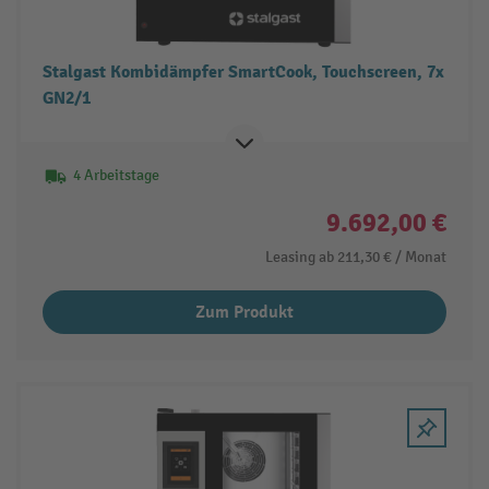
Stalgast Kombidämpfer SmartCook, Touchscreen, 7x
GN2/1
4 Arbeitstage
9.692,00 €
Leasing ab
211,30 €
/ Monat
Zum Produkt