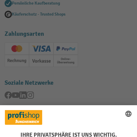
Persönliche Kaufberatung
Käuferschutz - Trusted Shops
Zahlungsarten
Creditcard (Master)
Creditcard (Visa)
PayPal
Rechnung
Vorkasse
Online-Überweisung
Soziale Netzwerke
Facebook
YouTube
LinkedIn
Instagram
Rücknahme-Services
Elektrogeräte Rückname