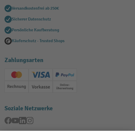
Versandkostenfrei ab 250€
Sicherer Datenschutz
Persönliche Kaufberatung
Käuferschutz - Trusted Shops
Zahlungsarten
Creditcard (Master)
Creditcard (Visa)
PayPal
Rechnung
Vorkasse
Online-Überweisung
Soziale Netzwerke
Facebook
YouTube
LinkedIn
Instagram