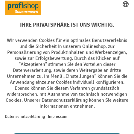
Rücknahme-Services
Elektrogeräte Rückname
Batterie Rückname
AGB
Impressum
Datenschutz
Barrierefreiheit
Grounding Page
Privacy Settings
Alle Preise exkl. gesetzl. Mehrwertsteuer zzgl.
Versandkosten
und ggf.
Nachnahmegebühren, wenn nicht anders angegeben.
¹ Der Rabatt gilt so lange der Vorrat reicht. Der Rabatt gilt nicht auf
Sonderpreise. Eine Kombination mit anderen prozentualen Rabatten
oder Gutscheinen ist nicht möglich. | ² Der Rabatt wird einmalig bei