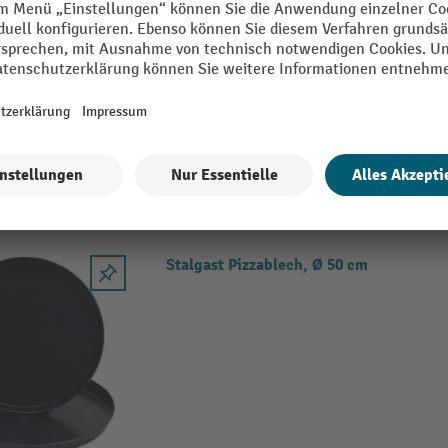
Stalgast Pizzablech, Ø 50 cm