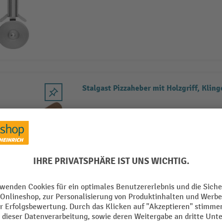
Stalgast Pizzaheber mit Holzgriff, Klin
Stalgast Pizzablech, Ø 40 cm