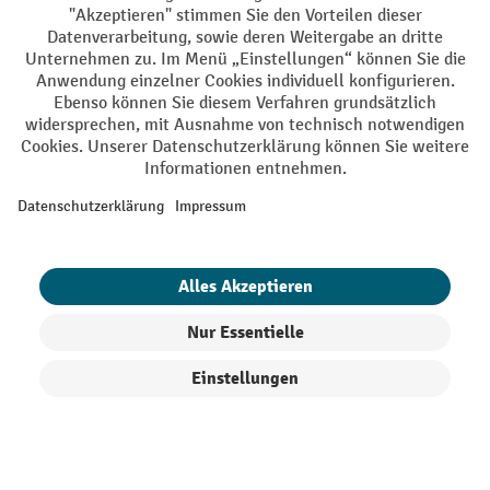
AGB
Impressum
Datenschutz
Barrierefreiheit
Grounding Page
Privacy Settings
Alle Preise exkl. gesetzl. Mehrwertsteuer zzgl.
Versandkosten
und ggf.
Nachnahmegebühren, wenn nicht anders angegeben.
¹ Der Rabatt gilt so lange der Vorrat reicht. Der Rabatt gilt nicht auf
Sonderpreise. Eine Kombination mit anderen prozentualen Rabatten
oder Gutscheinen ist nicht möglich. | ² Der Rabatt wird einmalig bei
Erstregistrierung für den Newsletter gewährt. Der Gutschein ist 10
Tage gültig und kann ab einem Netto-Bestellwert von 250,- € online
eingelöst werden. Die Höhe des Rabatts variiert je nach
Produktkategorie und beträgt bis zu 10 % (10 % auf Lager, Umwelt,
Arbeitsschutz | 5% auf Werkstatt, Betrieb, Transport, Stapeln und
Heben | 7% auf Büro). Ausgenommen sind Elektro-Hubwagen,
Produkte filtern
Sortierung
Elektro-Hochhubwagen, Elektro-Stapler sowie Gebrauchtgeräte.
Ausschluss von Werkzeug. Gilt nicht auf Sonderpreise. Kombination
mit anderen Gutscheinen nicht möglich.