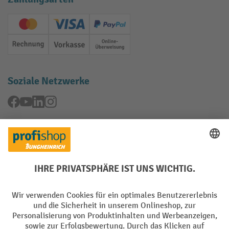
Creditcard (Master)
Creditcard (Visa)
PayPal
Rechnung
Vorkasse
Online-Überweisung
Soziale Netzwerke
Facebook
YouTube
LinkedIn
Instagram
Rücknahme-Services
Elektrogeräte Rückname
Batterie Rückname