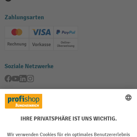
Zahlungsarten
Creditcard (Master)
Creditcard (Visa)
PayPal
Rechnung
Vorkasse
Online-Überweisung
Soziale Netzwerke
Facebook
YouTube
LinkedIn
Instagram
Rücknahme-Services
Elektrogeräte Rückname
Batterie Rückname