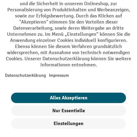
AGB
Impressum
Datenschutz
Barrierefreiheit
Grounding Page
Privacy Settings
Alle Preise exkl. gesetzl. Mehrwertsteuer zzgl.
Versandkosten
und ggf.
Nachnahmegebühren, wenn nicht anders angegeben.
¹ Der Rabatt gilt so lange der Vorrat reicht. Der Rabatt gilt nicht auf
Sonderpreise. Eine Kombination mit anderen prozentualen Rabatten
oder Gutscheinen ist nicht möglich. | ² Der Rabatt wird einmalig bei
Erstregistrierung für den Newsletter gewährt. Der Gutschein ist 10
Tage gültig und kann ab einem Netto-Bestellwert von 250,- € online
eingelöst werden. Die Höhe des Rabatts variiert je nach
Produktkategorie und beträgt bis zu 10 % (10 % auf Lager, Umwelt,
Arbeitsschutz | 5% auf Werkstatt, Betrieb, Transport, Stapeln und
Heben | 7% auf Büro). Ausgenommen sind Elektro-Hubwagen,
Produkte filtern
Sortierung
Elektro-Hochhubwagen, Elektro-Stapler sowie Gebrauchtgeräte.