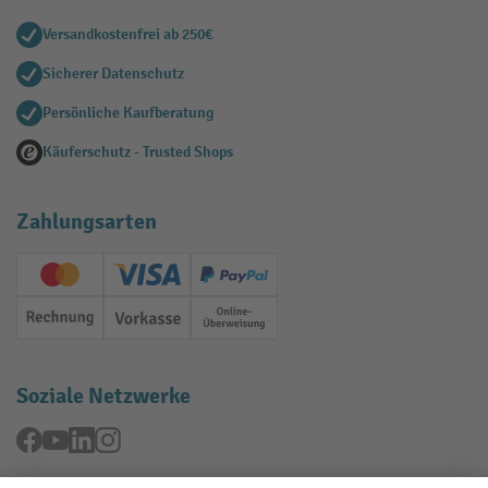
Versandkostenfrei ab 250€
Sicherer Datenschutz
Persönliche Kaufberatung
Käuferschutz - Trusted Shops
Zahlungsarten
Creditcard (Master)
Creditcard (Visa)
PayPal
Rechnung
Vorkasse
Online-Überweisung
Soziale Netzwerke
Facebook
YouTube
LinkedIn
Instagram