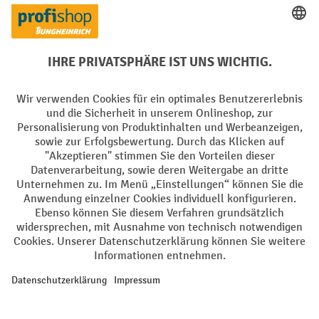
Rücknahme-Services
Elektrogeräte Rückname
Batterie Rückname
AGB
Impressum
Datenschutz
Barrierefreiheit
Grounding Page
Privacy Settings
Alle Preise exkl. gesetzl. Mehrwertsteuer zzgl.
Versandkosten
und ggf.
Nachnahmegebühren, wenn nicht anders angegeben.
¹ Der Rabatt gilt so lange der Vorrat reicht. Der Rabatt gilt nicht auf
Sonderpreise. Eine Kombination mit anderen prozentualen Rabatten
oder Gutscheinen ist nicht möglich. | ² Der Rabatt wird einmalig bei