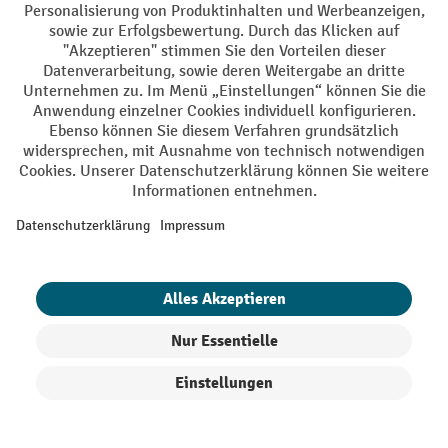
Persönliche Kaufberatung
Käuferschutz - Trusted Shops
Zahlungsarten
Creditcard (Master)
Creditcard (Visa)
PayPal
Rechnung
Vorkasse
Online-Überweisung
Soziale Netzwerke
Facebook
YouTube
LinkedIn
Instagram
Rücknahme-Services
Produkte filtern
Sortierung
Elektrogeräte Rückname