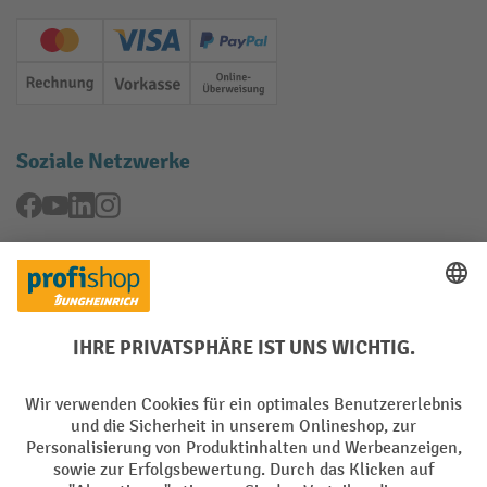
Creditcard (Master)
Creditcard (Visa)
PayPal
Rechnung
Vorkasse
Online-Überweisung
Soziale Netzwerke
Facebook
YouTube
LinkedIn
Instagram
Rücknahme-Services
Elektrogeräte Rückname
Batterie Rückname