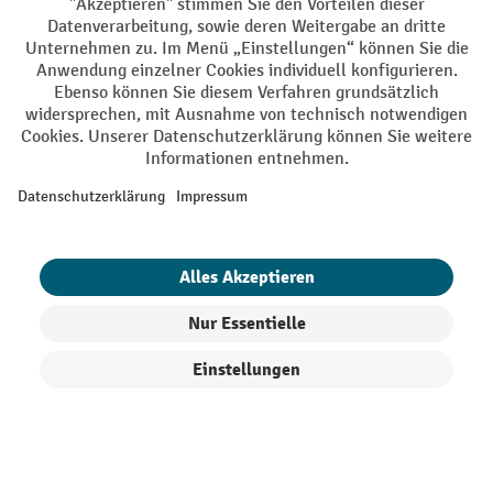
AGB
Impressum
Datenschutz
Barrierefreiheit
Grounding Page
Privacy Settings
Alle Preise exkl. gesetzl. Mehrwertsteuer zzgl.
Versandkosten
und ggf.
Nachnahmegebühren, wenn nicht anders angegeben.
¹ Der Rabatt gilt so lange der Vorrat reicht. Der Rabatt gilt nicht auf
Sonderpreise. Eine Kombination mit anderen prozentualen Rabatten
oder Gutscheinen ist nicht möglich. | ² Der Rabatt wird einmalig bei
Erstregistrierung für den Newsletter gewährt. Der Gutschein ist 10
Tage gültig und kann ab einem Netto-Bestellwert von 250,- € online
eingelöst werden. Die Höhe des Rabatts variiert je nach
Produktkategorie und beträgt bis zu 10 % (10 % auf Lager, Umwelt,
Arbeitsschutz | 5% auf Werkstatt, Betrieb, Transport, Stapeln und
Heben | 7% auf Büro). Ausgenommen sind Elektro-Hubwagen,
Produkte filtern
Sortierung
Elektro-Hochhubwagen, Elektro-Stapler sowie Gebrauchtgeräte.
Ausschluss von Werkzeug. Gilt nicht auf Sonderpreise. Kombination
mit anderen Gutscheinen nicht möglich.