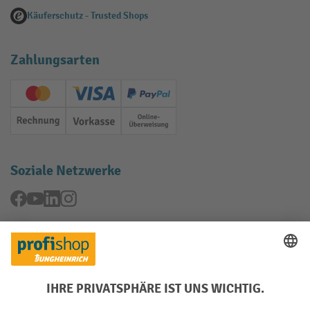
Käuferschutz - Trusted Shops
Zahlungsarten
Creditcard (Master)
Creditcard (Visa)
PayPal
Rechnung
Vorkasse
Online-Überweisung
Soziale Netzwerke
Facebook
YouTube
LinkedIn
Instagram
Rücknahme-Services
Elektrogeräte Rückname