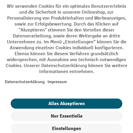
Batterie Rückname
AGB
Impressum
Datenschutz
Barrierefreiheit
Grounding Page
Privacy Settings
Alle Preise exkl. gesetzl. Mehrwertsteuer zzgl.
Versandkosten
und ggf.
Nachnahmegebühren, wenn nicht anders angegeben.
¹ Der Rabatt gilt so lange der Vorrat reicht. Der Rabatt gilt nicht auf
Sonderpreise. Eine Kombination mit anderen prozentualen Rabatten
oder Gutscheinen ist nicht möglich. | ² Der Rabatt wird einmalig bei
Erstregistrierung für den Newsletter gewährt. Der Gutschein ist 10
Tage gültig und kann ab einem Netto-Bestellwert von 250,- € online
eingelöst werden. Die Höhe des Rabatts variiert je nach
Produktkategorie und beträgt bis zu 10 % (10 % auf Lager, Umwelt,
Arbeitsschutz | 5% auf Werkstatt, Betrieb, Transport, Stapeln und
Heben | 7% auf Büro). Ausgenommen sind Elektro-Hubwagen,