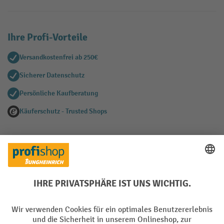
Ihre Profi-Vorteile
Versandkostenfrei ab 250€
Sicherer Datenschutz
Persönliche Kaufberatung
Käuferschutz - Trusted Shops
Zahlungsarten
Creditcard (Master)
Creditcard (Visa)
PayPal
Rechnung
Vorkasse
Online-Überweisung
Soziale Netzwerke