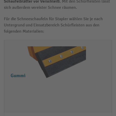
Schaufelblätter vor Verschleiß
. Mit den Schürfleisten lässt
sich außerdem vereister Schnee räumen.
Für die Schneeschaufeln für Stapler wählen Sie je nach
Untergrund und Einsatzbereich Schürfleisten aus den
folgenden Materialien:
M
E
a
i
t
g
e
e
Gummi
ri
n
al
s
d
c
e
h
r
a
S
f