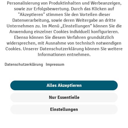
Facebook
YouTube
LinkedIn
Instagram
Rücknahme-Services
Elektrogeräte Rückname
Batterie Rückname
AGB
Impressum
Datenschutz
Barrierefreiheit
Grounding Page
Privacy Settings
Produkte filtern
Sortierung
Alle Preise exkl. gesetzl. Mehrwertsteuer zzgl.
Versandkosten
und ggf.