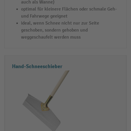
h
n
auch als Wanne)
i
d
optimal für kleinere Flächen oder schmale Geh-
und Fahrwege geeignet
e
E
ideal, wenn Schnee nicht nur zur Seite
b
i
geschoben, sondern gehoben und
e
n
weggeschaufelt werden muss
r
s
A
a
u
t
s
z
Hand-Schneeschieber
f
g
ü
e
h
b
r
i
u
e
n
t
g
e