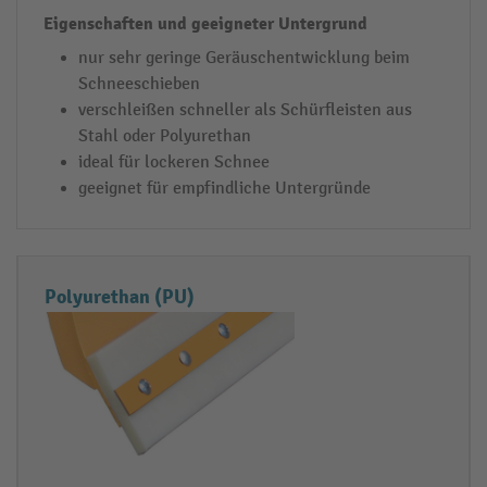
c
t
h
e
nur sehr geringe Geräuschentwicklung beim
ü
n
Schneeschieben
rf
u
verschleißen schneller als Schürfleisten aus
le
n
Stahl oder Polyurethan
is
d
ideal für lockeren Schnee
geeignet für empfindliche Untergründe
t
g
e
e
e
i
Polyurethan (PU)
g
n
e
t
e
r
U