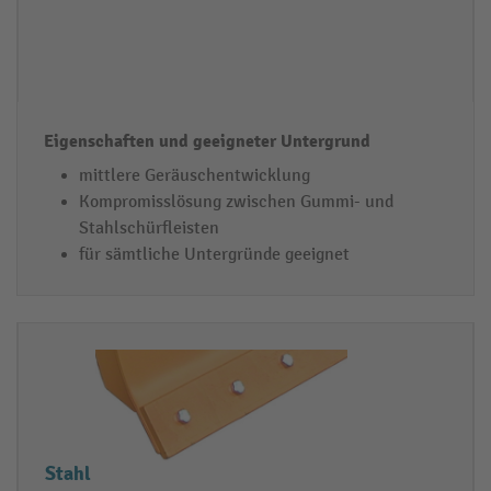
n
t
e
r
g
r
mittlere Geräuschentwicklung
Kompromisslösung zwischen Gummi- und
u
Stahlschürfleisten
n
für sämtliche Untergründe geeignet
d
Stahl