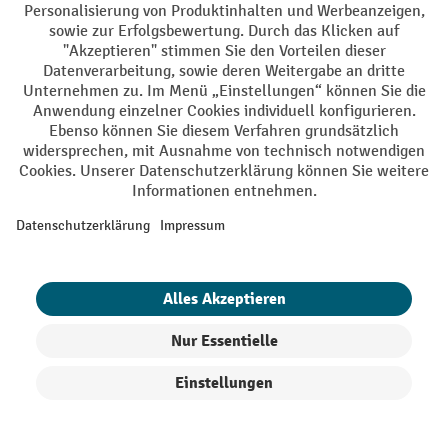
Bockrollen berücksichtigen
Zusammengefasst: Darauf sollten Sie beim
Kauf von Bockrollen achten
Tragfähigkeit:
Die Belastungsgrenze der
Bockrollen errechnet sich einfach aus der
Gesamtlast und der Rollenanzahl. Bei uns wählen
Sie Modelle mit bis zu 1400 kg Tragkraft.
Laufbelag:
Der gewählte Laufbelag beeinflusst die
Laufeigenschaften, die Eignung für den jeweiligen
Arbeitsbereich und den Untergrund sowie die
chemische Beständigkeit.
Produkte filtern
Sortierung
Rollengröße:
Raddurchmesser und Radbreite der