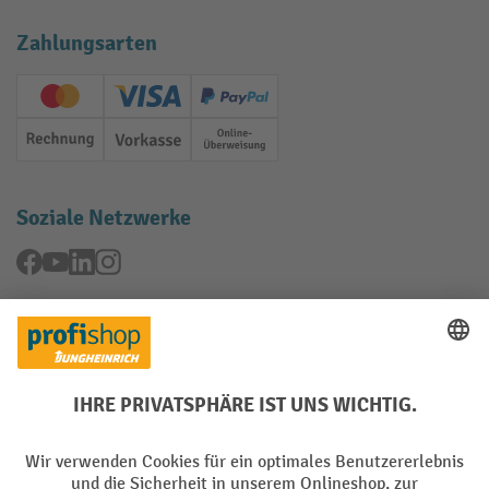
Zahlungsarten
Creditcard (Master)
Creditcard (Visa)
PayPal
Rechnung
Vorkasse
Online-Überweisung
Soziale Netzwerke
Facebook
YouTube
LinkedIn
Instagram
Rücknahme-Services
Elektrogeräte Rückname
Batterie Rückname