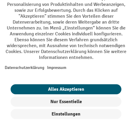
AGB
Impressum
Datenschutz
Barrierefreiheit
Grounding Page
Privacy Settings
Alle Preise exkl. gesetzl. Mehrwertsteuer zzgl.
Versandkosten
und ggf.
Nachnahmegebühren, wenn nicht anders angegeben.
¹ Der Rabatt gilt so lange der Vorrat reicht. Der Rabatt gilt nicht auf
Sonderpreise. Eine Kombination mit anderen prozentualen Rabatten
oder Gutscheinen ist nicht möglich. | ² Der Rabatt wird einmalig bei
Erstregistrierung für den Newsletter gewährt. Der Gutschein ist 10
Tage gültig und kann ab einem Netto-Bestellwert von 250,- € online
eingelöst werden. Die Höhe des Rabatts variiert je nach
Produktkategorie und beträgt bis zu 10 % (10 % auf Lager, Umwelt,
Arbeitsschutz | 5% auf Werkstatt, Betrieb, Transport, Stapeln und
Heben | 7% auf Büro). Ausgenommen sind Elektro-Hubwagen,
Produkte filtern
Sortierung
Elektro-Hochhubwagen, Elektro-Stapler sowie Gebrauchtgeräte.
Ausschluss von Werkzeug. Gilt nicht auf Sonderpreise. Kombination