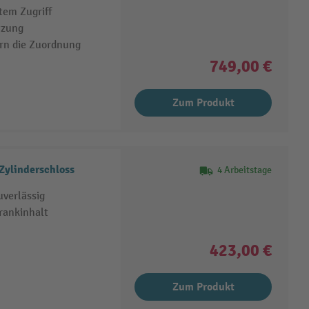
tem Zugriff
tzung
ern die Zuordnung
749,00 €
Zum Produkt
ylinderschloss
4 Arbeitstage
uverlässig
rankinhalt
423,00 €
Zum Produkt