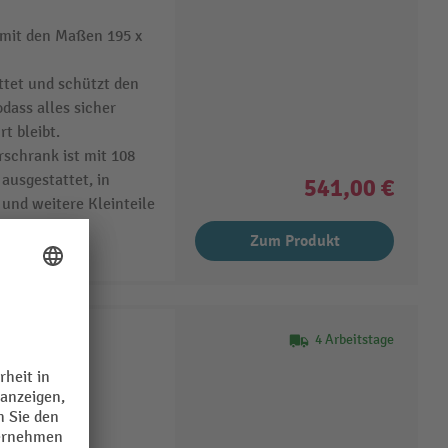
mit den Maßen 195 x
ttet und schützt den
odass alles sicher
t bleibt.
chrank ist mit 108
ausgestattet, in
541,00 €
und weitere Kleinteile
n.
Zum Produkt
schloss
4 Arbeitstage
eit
tzung stand