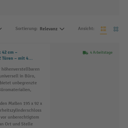
Sortierung:
Relevanz
Ansicht:
 42 cm –
4 Arbeitstage
 Türen – mit 4
er höhenverstellbaren
niversell in Büro,
bietet unbegrenzte
Büromaterialien,
 den Maßen 195 x 92 x
erheitszylinderschloss
t vor unberechtigtem
 an Ort und Stelle