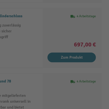
inderschloss
4 Arbeitstage
g zuverlässig
 sicher
griff
697,00 €
Zum Produkt
und 78
4 Arbeitstage
 mitgelieferten
hrank universell in
zbar und bietet