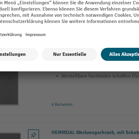
8 Varianten
HEMMDAL Flügeltüren-Magazinschrank,
Kleinteile griffbereit und geordnet l
Sichtlagerkästen beschleunigen die 
Verstellbare Fachböden schaffen Flex
6 Varianten
HEMMDAL Werkzeugschrank, mit Schub