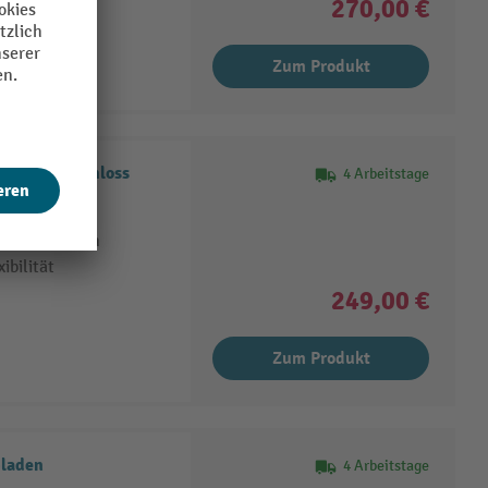
270,00 €
Zum Produkt
 Zylinderschloss
4 Arbeitstage
agern
Identifikation
ibilität
249,00 €
Zum Produkt
laden
4 Arbeitstage