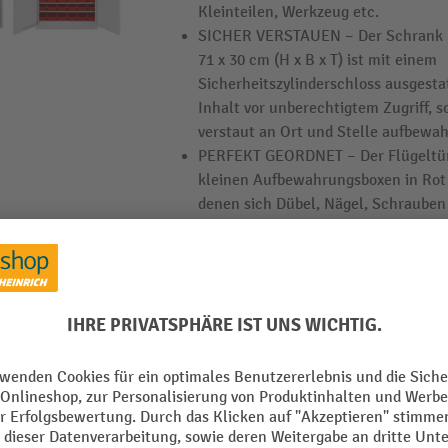
Kleinteilen, Werkzeug etc.
SICHER VERSTAUEN – Der Schrank 
71 x 30 cm (H x B x T) ist mit einem
Sicherheitszylinderschloss ausgesta
Inhalt vor unberechtigtem Zugriff, s
verstaut an Ort und Stelle aufbewahr
PERFEKT GEORDNET – Der Flügeltürs
kleinen Aufbewahrungsboxen in Rot 
denen sich Dübel, Nägel, Schrauben 
perfekt geordnet aufbewahren lasse
HEMMDAL Flügeltürenschrank, Zylinder
TÜV-Qualität bietet geprüfte Sicherh
Viel Stauraum auf kleiner Fläche
Stahlkonstruktion hält täglicher Nu