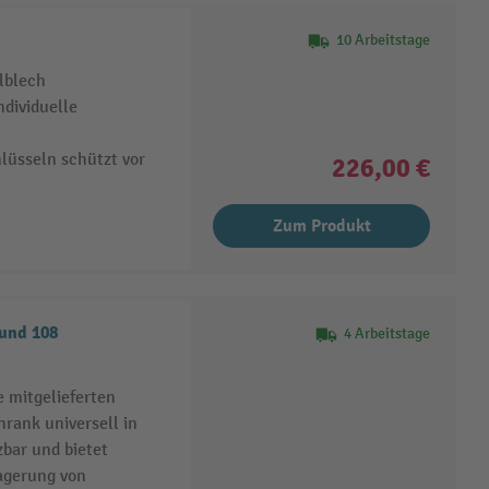
10 Arbeitstage
lblech
ndividuelle
hlüsseln schützt vor
226,00 €
Zum Produkt
und 108
4 Arbeitstage
 mitgelieferten
hrank universell in
zbar und bietet
agerung von