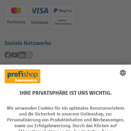
Creditcard (Master)
Creditcard (Visa)
PayPal
Rechnung
Vorkasse
Online-Überweisung
Soziale Netzwerke
Facebook
YouTube
LinkedIn
Instagram
Rücknahme-Services
Elektrogeräte Rückname
Batterie Rückname