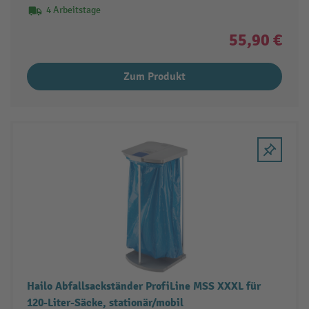
4 Arbeitstage
55,90 €
Zum Produkt
Hailo Abfallsackständer ProfiLine MSS XXXL für
120-Liter-Säcke, stationär/mobil