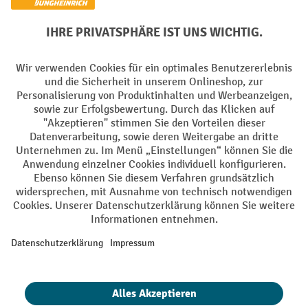
Elektrogeräte Rückname
Batterie Rückname
AGB
Impressum
Datenschutz
Barrierefreiheit
Grounding Page
Privacy Settings
Alle Preise exkl. gesetzl. Mehrwertsteuer zzgl.
Versandkosten
und ggf.
Nachnahmegebühren, wenn nicht anders angegeben.
¹ Der Rabatt gilt so lange der Vorrat reicht. Der Rabatt gilt nicht auf
Sonderpreise. Eine Kombination mit anderen prozentualen Rabatten
oder Gutscheinen ist nicht möglich. | ² Der Rabatt wird einmalig bei
Erstregistrierung für den Newsletter gewährt. Der Gutschein ist 10
Tage gültig und kann ab einem Netto-Bestellwert von 250,- € online