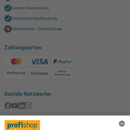
Sicherer Datenschutz
Persönliche Kaufberatung
Käuferschutz - Trusted Shops
Zahlungsarten
Creditcard (Master)
Creditcard (Visa)
PayPal
Rechnung
Vorkasse
Online-Überweisung
Soziale Netzwerke
Facebook
YouTube
LinkedIn
Instagram
Rücknahme-Services