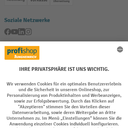
Rechnung
Vorkasse
Online-Überweisung
Soziale Netzwerke
Facebook
YouTube
LinkedIn
Instagram
Rücknahme-Services
Elektrogeräte Rückname
Batterie Rückname
AGB
Impressum
Datenschutz