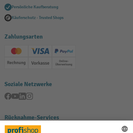
Persönliche Kaufberatung
Käuferschutz - Trusted Shops
Zahlungsarten
Creditcard (Master)
Creditcard (Visa)
PayPal
Rechnung
Vorkasse
Online-Überweisung
Soziale Netzwerke
Facebook
YouTube
LinkedIn
Instagram
Rücknahme-Services
Elektrogeräte Rückname