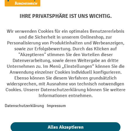
Batterie Rückname
AGB
Impressum
Datenschutz
Barrierefreiheit
Grounding Page
Privacy Settings
Alle Preise exkl. gesetzl. Mehrwertsteuer zzgl.
Versandkosten
und ggf.
Nachnahmegebühren, wenn nicht anders angegeben.
¹ Der Rabatt gilt so lange der Vorrat reicht. Der Rabatt gilt nicht auf
Sonderpreise. Eine Kombination mit anderen prozentualen Rabatten
oder Gutscheinen ist nicht möglich. | ² Der Rabatt wird einmalig bei
Erstregistrierung für den Newsletter gewährt. Der Gutschein ist 10
Tage gültig und kann ab einem Netto-Bestellwert von 250,- € online
eingelöst werden. Die Höhe des Rabatts variiert je nach
Produktkategorie und beträgt bis zu 10 % (10 % auf Lager, Umwelt,