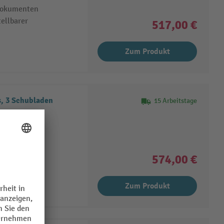
 Dokumenten
ellbarer
517,00 €
Zum Produkt
s, 3 Schubladen
15 Arbeitstage
IN-A4- und
 Dokumenten
ellbarer
574,00 €
Zum Produkt