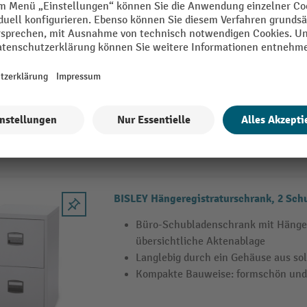
BISLEY Hängeregisterschrank Essential
Hängeregisterschrank BISLEY für D
Lateralhängemappen
Zylinderschloss zur Sicherung von
Kein Wackeln mehr dank höhenverst
Ausgleichsfüße
4 Varianten
BISLEY Hängeregistraturschrank, 2 Sch
Büro-Schubladenschrank mit Hänger
übersichtliche Aktenablage
Langlebig durch ein Gehäuse aus so
Kompakte Bauweise: formschön und