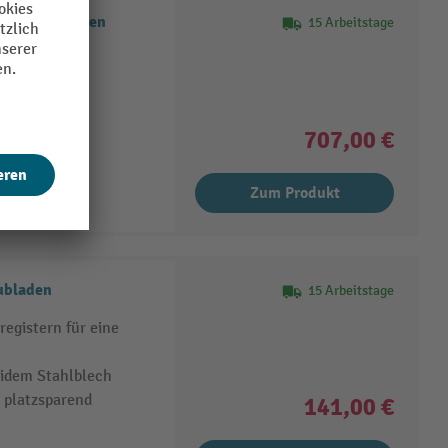
s, 4 Schubladen
15 Arbeitstage
IN-A4- und
 Dokumenten
ellbarer
707,00 €
Zum Produkt
ubladen
15 Arbeitstage
egistern für eine
lidem Stahlblech
 platzsparend
141,00 €