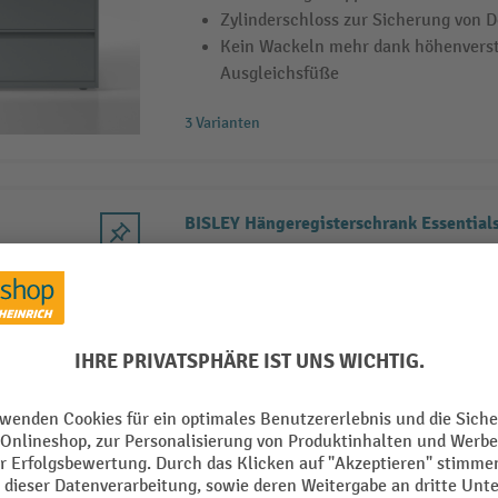
Zylinderschloss zur Sicherung von
Kein Wackeln mehr dank höhenverst
Ausgleichsfüße
3 Varianten
BISLEY Hängeregisterschrank Essential
Hängeregisterschrank BISLEY für D
Lateralhängemappen
Zylinderschloss zur Sicherung von
Kein Wackeln mehr dank höhenverst
Ausgleichsfüße
4 Varianten