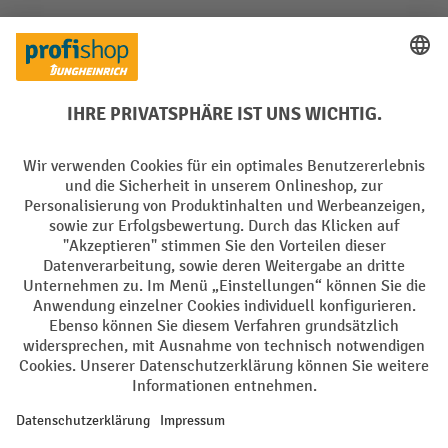
Rücknahme-Services
Elektrogeräte Rückname
Batterie Rückname
AGB
Impressum
Datenschutz
Barrierefreiheit
Grounding Page
Privacy Settings
Alle Preise exkl. gesetzl. Mehrwertsteuer zzgl.
Versandkosten
und ggf.
Nachnahmegebühren, wenn nicht anders angegeben.
¹ Der Rabatt gilt so lange der Vorrat reicht. Der Rabatt gilt nicht auf