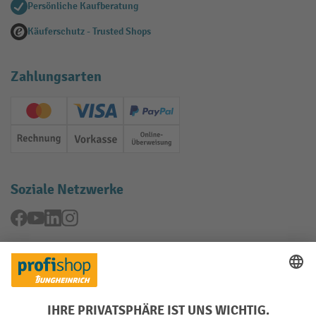
Persönliche Kaufberatung
Käuferschutz - Trusted Shops
Zahlungsarten
Creditcard (Master)
Creditcard (Visa)
PayPal
Rechnung
Vorkasse
Online-Überweisung
Soziale Netzwerke
Facebook
YouTube
LinkedIn
Instagram
Rücknahme-Services
Elektrogeräte Rückname