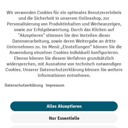
Batterie Rückname
AGB
Impressum
Datenschutz
Barrierefreiheit
Grounding Page
Privacy Settings
Alle Preise exkl. gesetzl. Mehrwertsteuer zzgl.
Versandkosten
und ggf.
Nachnahmegebühren, wenn nicht anders angegeben.
¹ Der Rabatt gilt so lange der Vorrat reicht. Der Rabatt gilt nicht auf
Sonderpreise. Eine Kombination mit anderen prozentualen Rabatten
oder Gutscheinen ist nicht möglich. | ² Der Rabatt wird einmalig bei
Erstregistrierung für den Newsletter gewährt. Der Gutschein ist 10
Tage gültig und kann ab einem Netto-Bestellwert von 250,- € online
eingelöst werden. Die Höhe des Rabatts variiert je nach
Produktkategorie und beträgt bis zu 10 % (10 % auf Lager, Umwelt,