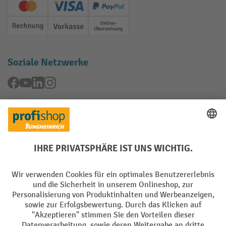
Creditcard (Master)
Creditcard (Visa)
PayPal
Rechnung
Vorkasse
Online-Überweisung
Soziale Netzwerke
Facebook
YouTube
LinkedIn
Instagram
Rücknahme-Services
Elektrogeräte Rückname
Batterie Rückname