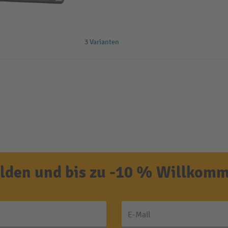
3 Varianten
den und bis zu -10 % Willkomm
E-Mail