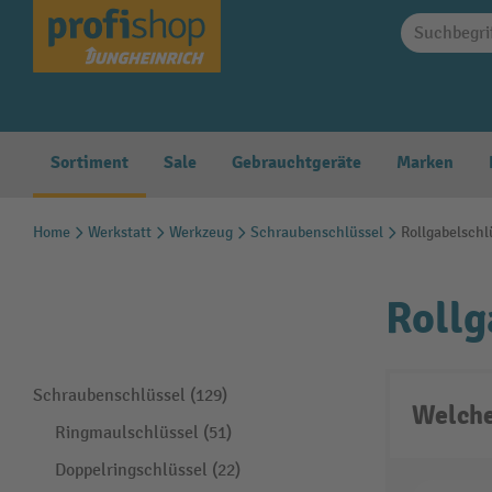
springen
Zur Hauptnavigation springen
Sortiment
Sale
Gebrauchtgeräte
Marken
Home
Werkstatt
Werkzeug
Schraubenschlüssel
Rollgabelschl
Rollg
Schraubenschlüssel (129)
Welche
Ringmaulschlüssel (51)
Doppelringschlüssel (22)