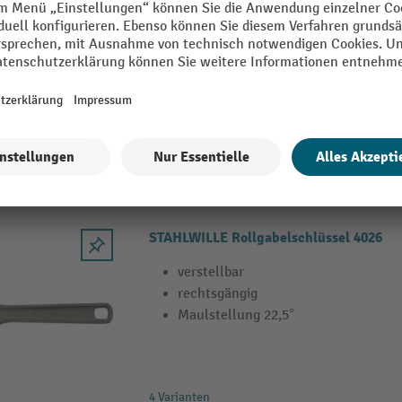
verstellbar
rechtsgängig
Maulstellung 22,5°
5 Varianten
STAHLWILLE Rollgabelschlüssel 4026
verstellbar
rechtsgängig
Maulstellung 22,5°
4 Varianten