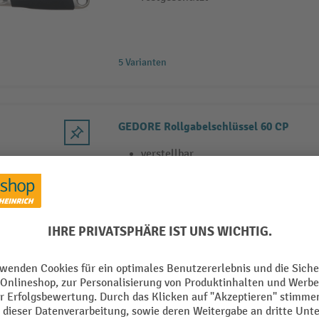
5 Varianten
GEDORE Rollgabelschlüssel 60 CP
verstellbar
CV-Stahl
verchromt
4 Varianten
STAHLWILLE Rollgabelschlüssel 4025