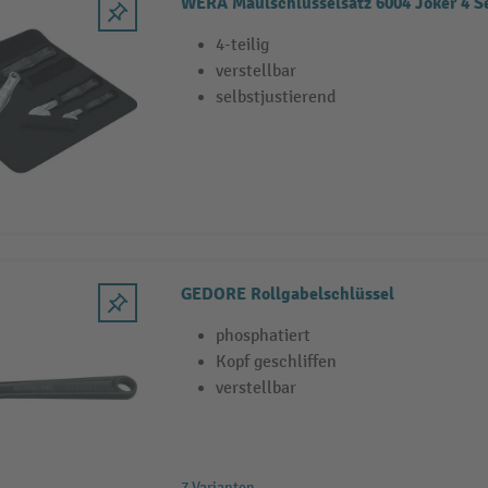
WERA Maulschlüsselsatz 6004 Joker 4 Se
4-teilig
verstellbar
selbstjustierend
GEDORE Rollgabelschlüssel
phosphatiert
Kopf geschliffen
verstellbar
7 Varianten