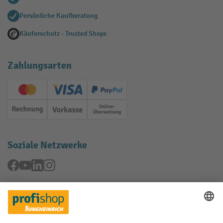
Persönliche Kaufberatung
Käuferschutz - Trusted Shops
Zahlungsarten
Creditcard (Master)
Creditcard (Visa)
PayPal
Rechnung
Vorkasse
Online-Überweisung
Soziale Netzwerke
Facebook
YouTube
LinkedIn
Instagram
Rücknahme-Services