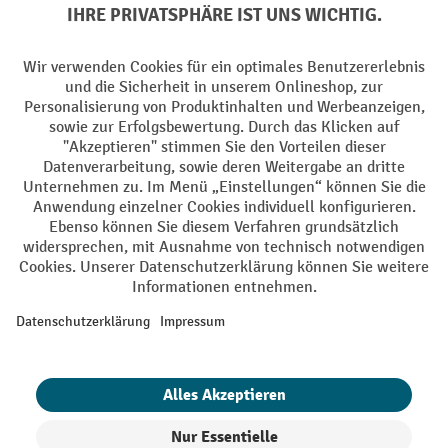
Elektrogeräte Rückname
Batterie Rückname
AGB
Impressum
Datenschutz
Barrierefreiheit
Grounding Page
Privacy Settings
Alle Preise exkl. gesetzl. Mehrwertsteuer zzgl.
Versandkosten
und ggf.
Nachnahmegebühren, wenn nicht anders angegeben.
¹ Der Rabatt gilt so lange der Vorrat reicht. Der Rabatt gilt nicht auf
Sonderpreise. Eine Kombination mit anderen prozentualen Rabatten
oder Gutscheinen ist nicht möglich. | ² Der Rabatt wird einmalig bei
Erstregistrierung für den Newsletter gewährt. Der Gutschein ist 10
Tage gültig und kann ab einem Netto-Bestellwert von 250,- € online
eingelöst werden. Die Höhe des Rabatts variiert je nach