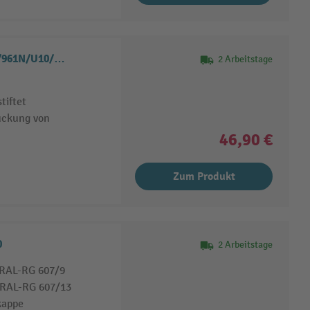
H/961N/U10/…
2 Arbeitstage
tiftet
rückung von
46,90 €
Zum Produkt
0
2 Arbeitstage
h RAL-RG 607/9
 RAL-RG 607/13
kappe