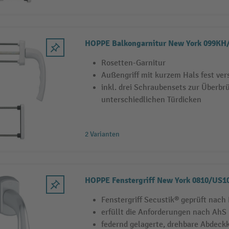
HOPPE Balkongarnitur New York 099K
Rosetten-Garnitur
Außengriff mit kurzem Hals fest vers
inkl. drei Schraubensets zur Überb
unterschiedlichen Türdicken
2 Varianten
HOPPE Fenstergriff New York 0810/US1
Fenstergriff Secustik® geprüft nac
erfüllt die Anforderungen nach AhS
federnd gelagerte, drehbare Abdeck