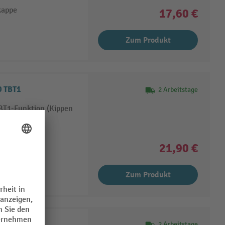
kappe
17,60 €
Zum Produkt
0 TBT1
2 Arbeitstage
TBT1-Funktion (Kippen
kappe
21,90 €
Zum Produkt
10
2 Arbeitstage