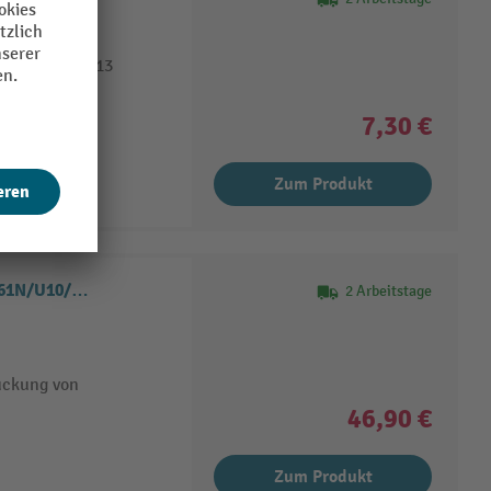
 RAL-RG 607/13
kappe
7,30 €
Zum Produkt
/961N/U10/…
2 Arbeitstage
rückung von
46,90 €
Zum Produkt