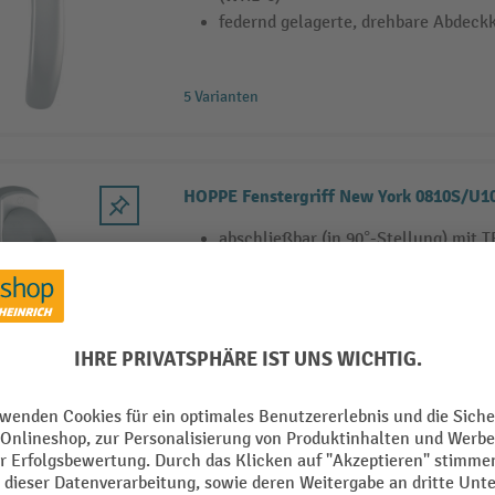
federnd gelagerte, drehbare Abdeck
5 Varianten
HOPPE Fenstergriff New York 0810S/U1
abschließbar (in 90°-Stellung) mit 
vor Drehen)
federnd gelagerte, drehbare Abdeck
Kunststoff-Rosette mit Stütznocken
HOPPE Fenstergriff New York 0810SV/U