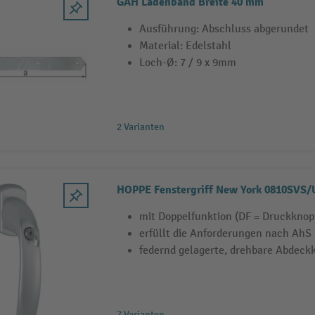
GAH Ladenband Breite 40 mm
Ausführung: Abschluss abgerundet
Material: Edelstahl
Loch-Ø: 7 / 9 x 9mm
2 Varianten
HOPPE Fenstergriff New York 0810SVS/
mit Doppelfunktion (DF = Druckknopf
erfüllt die Anforderungen nach AhS
federnd gelagerte, drehbare Abdeck
7 Varianten