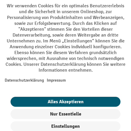
Batterie Rückname
AGB
Impressum
Datenschutz
Barrierefreiheit
Grounding Page
Privacy Settings
Alle Preise exkl. gesetzl. Mehrwertsteuer zzgl.
Versandkosten
und ggf.
Nachnahmegebühren, wenn nicht anders angegeben.
¹ Der Rabatt gilt so lange der Vorrat reicht. Der Rabatt gilt nicht auf
Sonderpreise. Eine Kombination mit anderen prozentualen Rabatten
oder Gutscheinen ist nicht möglich. | ² Der Rabatt wird einmalig bei
Erstregistrierung für den Newsletter gewährt. Der Gutschein ist 10
Tage gültig und kann ab einem Netto-Bestellwert von 250,- € online
eingelöst werden. Die Höhe des Rabatts variiert je nach
Produktkategorie und beträgt bis zu 10 % (10 % auf Lager, Umwelt,
Arbeitsschutz | 5% auf Werkstatt, Betrieb, Transport, Stapeln und
Heben | 7% auf Büro). Ausgenommen sind Elektro-Hubwagen,