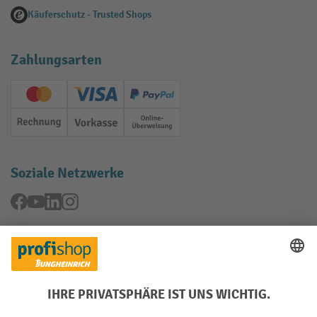
Käuferschutz - Trusted Shops
Zahlungsarten
Creditcard (Master)
Creditcard (Visa)
PayPal
Rechnung
Vorkasse
Online-Überweisung
Soziale Netzwerke
Facebook
YouTube
LinkedIn
Instagram
Rücknahme-Services
Elektrogeräte Rückname