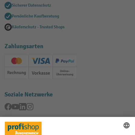
Sicherer Datenschutz
Persönliche Kaufberatung
Käuferschutz - Trusted Shops
Zahlungsarten
Creditcard (Master)
Creditcard (Visa)
PayPal
Rechnung
Vorkasse
Online-Überweisung
Soziale Netzwerke
Facebook
YouTube
LinkedIn
Instagram
Rücknahme-Services