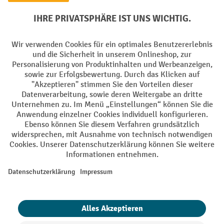
Elektrogeräte Rückname
Batterie Rückname
AGB
Impressum
Datenschutz
Barrierefreiheit
Grounding Page
Privacy Settings
Alle Preise exkl. gesetzl. Mehrwertsteuer zzgl.
Versandkosten
und ggf.
Nachnahmegebühren, wenn nicht anders angegeben.
¹ Der Rabatt gilt so lange der Vorrat reicht. Der Rabatt gilt nicht auf
Sonderpreise. Eine Kombination mit anderen prozentualen Rabatten
oder Gutscheinen ist nicht möglich. | ² Der Rabatt wird einmalig bei
Erstregistrierung für den Newsletter gewährt. Der Gutschein ist 10
Tage gültig und kann ab einem Netto-Bestellwert von 250,- € online