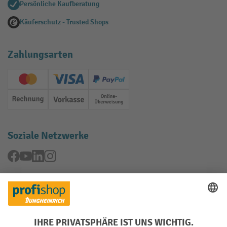
Persönliche Kaufberatung
Käuferschutz - Trusted Shops
Zahlungsarten
Creditcard (Master)
Creditcard (Visa)
PayPal
Rechnung
Vorkasse
Online-Überweisung
Soziale Netzwerke
Facebook
YouTube
LinkedIn
Instagram
Rücknahme-Services
Elektrogeräte Rückname