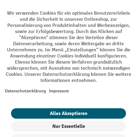
Batterie Rückname
AGB
Impressum
Datenschutz
Barrierefreiheit
Grounding Page
Privacy Settings
Alle Preise exkl. gesetzl. Mehrwertsteuer zzgl.
Versandkosten
und ggf.
Nachnahmegebühren, wenn nicht anders angegeben.
¹ Der Rabatt gilt so lange der Vorrat reicht. Der Rabatt gilt nicht auf
Sonderpreise. Eine Kombination mit anderen prozentualen Rabatten
oder Gutscheinen ist nicht möglich. | ² Der Rabatt wird einmalig bei
Erstregistrierung für den Newsletter gewährt. Der Gutschein ist 10
Tage gültig und kann ab einem Netto-Bestellwert von 250,- € online
eingelöst werden. Die Höhe des Rabatts variiert je nach
Produktkategorie und beträgt bis zu 10 % (10 % auf Lager, Umwelt,