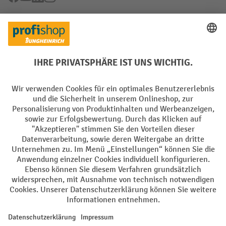
Rücknahme-Services
Elektrogeräte Rückname
Batterie Rückname
AGB
Impressum
Datenschutz
Barrierefreiheit
Grounding Page
Privacy Settings
Alle Preise exkl. gesetzl. Mehrwertsteuer zzgl.
Versandkosten
und ggf.
Nachnahmegebühren, wenn nicht anders angegeben.
¹ Der Rabatt gilt so lange der Vorrat reicht. Der Rabatt gilt nicht auf