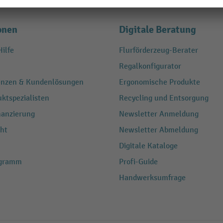
onen
Digitale Beratung
ilfe
Flurförderzeug-Berater
Regalkonfigurator
renzen & Kundenlösungen
Ergonomische Produkte
ktspezialisten
Recycling und Entsorgung
nanzierung
Newsletter Anmeldung
ht
Newsletter Abmeldung
Digitale Kataloge
ogramm
Profi-Guide
Handwerksumfrage