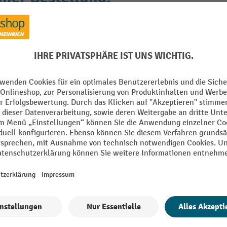
liefert?
den und bis zu -10 % Willkomm
E-Mail
en" erklären Sie sich bereit, Werbung von Jungheinrich PROFISHOP in Form
ähere Informationen zur Datenverarbeitung beim Newsletter finden Sie
hie