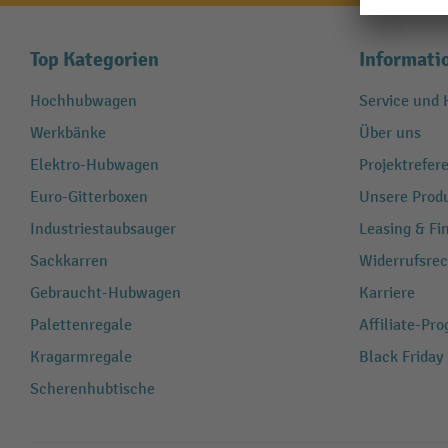
Top Kategorien
Informati
Hochhubwagen
Service und H
Werkbänke
Über uns
Elektro-Hubwagen
Projektrefe
Euro-Gitterboxen
Unsere Produ
Industriestaubsauger
Leasing & Fi
Sackkarren
Widerrufsrec
Gebraucht-Hubwagen
Karriere
Palettenregale
Affiliate-Pr
Kragarmregale
Black Friday
Scherenhubtische