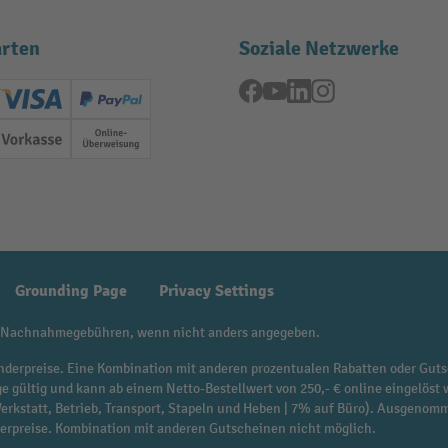
rten
Soziale Netzwerke
Facebook
YouTube
LinkedIn
Instagram
ard (Master)
Creditcard (Visa)
PayPal
ung
Vorkasse
Online-Überweisung
Grounding Page
Privacy Settings
 Nachnahmegebühren, wenn nicht anders angegeben.
f Sonderpreise. Eine Kombination mit anderen prozentualen Rabatten oder Guts
ge gültig und kann ab einem Netto-Bestellwert von 250,- € online eingelöst 
 Werkstatt, Betrieb, Transport, Stapeln und Heben | 7% auf Büro). Ausgen
derpreise. Kombination mit anderen Gutscheinen nicht möglich.