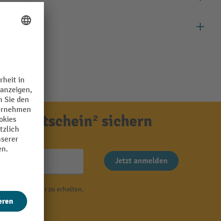
ensgutschein² sichern
Jetzt anmelden
 von Newsletter zu erhalten.
r
.