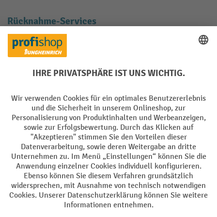
Rücknahme-Services
Elektrogeräte Rückname
Batterie Rückname
AGB
Impressum
Datenschutz
Barrierefreiheit
Grounding Page
Privacy Settings
Alle Preise exkl. gesetzl. Mehrwertsteuer zzgl.
Versandkosten
und ggf.
Nachnahmegebühren, wenn nicht anders angegeben.
¹ Der Rabatt gilt so lange der Vorrat reicht. Der Rabatt gilt nicht auf
Sonderpreise. Eine Kombination mit anderen prozentualen Rabatten