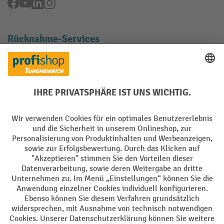
Facebook
YouTube
LinkedIn
Instagram
Rücknahme-Services
Elektrogeräte Rückname
Batterie Rückname
AGB
Impressum
Datenschutz
Barrierefreiheit
Grounding Page
Privacy Settings
Alle Preise exkl. gesetzl. Mehrwertsteuer zzgl.
Versandkosten
und ggf.
Nachnahmegebühren, wenn nicht anders angegeben.