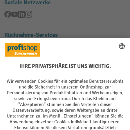
Soziale Netzwerke
Facebook
YouTube
LinkedIn
Instagram
Rücknahme-Services
Elektrogeräte Rückname
Batterie Rückname
AGB
Impressum
Datenschutz
Barrierefreiheit
Grounding Page
Privacy Settings
Alle Preise exkl. gesetzl. Mehrwertsteuer zzgl.
Versandkosten
und ggf.