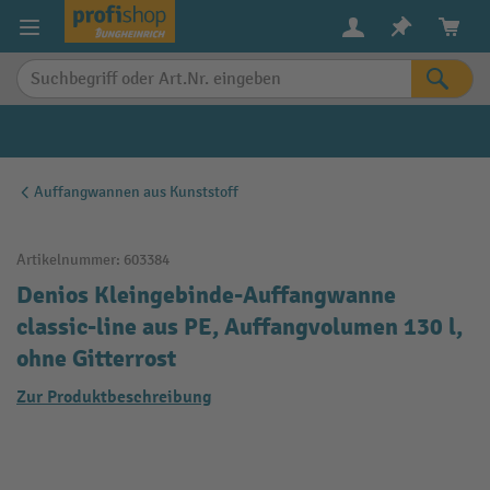
alt springen
Auffangwannen aus Kunststoff
Artikelnummer:
603384
Denios Kleingebinde-Auffangwanne
classic-line aus PE, Auffangvolumen 130 l,
ohne Gitterrost
Zur Produktbeschreibung