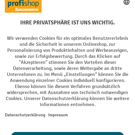
Elektrogeräte Rückname
Batterie Rückname
AGB
Impressum
Datenschutz
Barrierefreiheit
Grounding Page
Privacy Settings
Alle Preise exkl. gesetzl. Mehrwertsteuer zzgl.
Versandkosten
und ggf.
Nachnahmegebühren, wenn nicht anders angegeben.
¹ Der Rabatt gilt so lange der Vorrat reicht. Der Rabatt gilt nicht auf
Sonderpreise. Eine Kombination mit anderen prozentualen Rabatten
oder Gutscheinen ist nicht möglich. | ² Der Rabatt wird einmalig bei
Erstregistrierung für den Newsletter gewährt. Der Gutschein ist 10
Tage gültig und kann ab einem Netto-Bestellwert von 250,- € online
eingelöst werden. Die Höhe des Rabatts variiert je nach