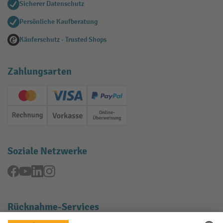
Sicherer Datenschutz
Persönliche Kaufberatung
Käuferschutz - Trusted Shops
Zahlungsarten
Creditcard (Master)
Creditcard (Visa)
PayPal
Rechnung
Vorkasse
Online-Überweisung
Soziale Netzwerke
Facebook
YouTube
LinkedIn
Instagram
Rücknahme-Services