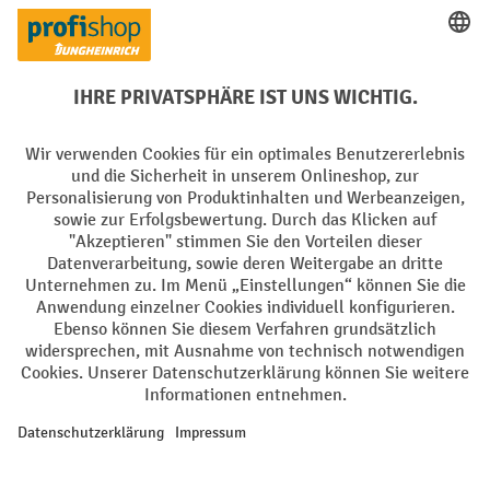
Elektrogeräte Rückname
Batterie Rückname
AGB
Impressum
Datenschutz
Barrierefreiheit
Grounding Page
Privacy Settings
Alle Preise exkl. gesetzl. Mehrwertsteuer zzgl.
Versandkosten
und ggf.
Nachnahmegebühren, wenn nicht anders angegeben.
¹ Der Rabatt gilt so lange der Vorrat reicht. Der Rabatt gilt nicht auf
Sonderpreise. Eine Kombination mit anderen prozentualen Rabatten
oder Gutscheinen ist nicht möglich. | ² Der Rabatt wird einmalig bei
Erstregistrierung für den Newsletter gewährt. Der Gutschein ist 10
Tage gültig und kann ab einem Netto-Bestellwert von 250,- € online