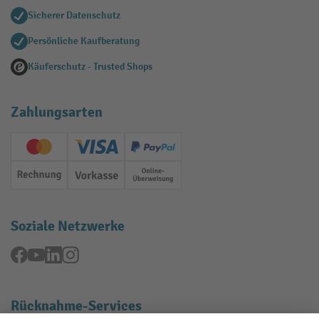
Sicherer Datenschutz
Persönliche Kaufberatung
Käuferschutz - Trusted Shops
Zahlungsarten
Creditcard (Master)
Creditcard (Visa)
PayPal
Rechnung
Vorkasse
Online-Überweisung
Soziale Netzwerke
Facebook
YouTube
LinkedIn
Instagram
Rücknahme-Services