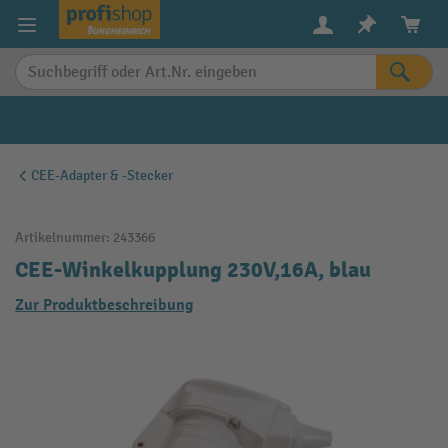
alt springen
CEE-Adapter & -Stecker
Artikelnummer:
243366
CEE-Winkelkupplung 230V,16A, blau
Zur Produktbeschreibung