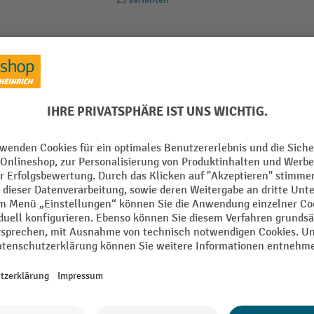
Wera Ringmaulschlüsselsatz 6003 Joker
dank kleinem Rückholwinkel von nur
besonders enge Bauräume geeignet
Ringseite um 15° abgewinkelt
Maulseite um 7,5 ° geschwenkt
WERA Ringmaulschlüsselsatz 6003 Joke
dank kleinem Rückholwinkel von nur
besonders enge Bauräume geeignet
Ringseite um 15° abgewinkelt