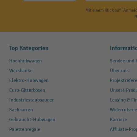
Mit einem Klick auf "Anmeld
N
Top Kategorien
Informati
Hochhubwagen
Service und H
Werkbänke
Über uns
Elektro-Hubwagen
Projektrefe
Euro-Gitterboxen
Unsere Produ
Industriestaubsauger
Leasing & Fi
Sackkarren
Widerrufsrec
Gebraucht-Hubwagen
Karriere
Palettenregale
Affiliate-Pr