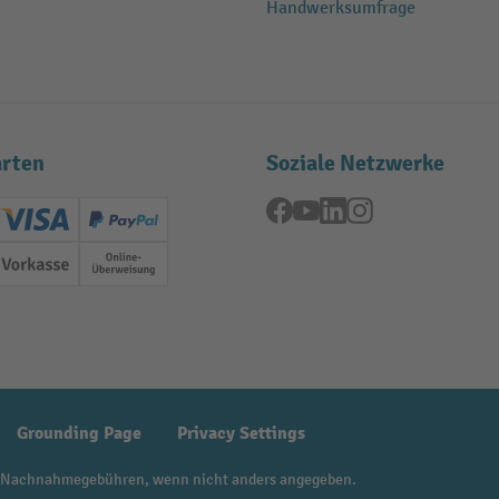
Handwerksumfrage
rten
Soziale Netzwerke
Facebook
YouTube
LinkedIn
Instagram
ard (Master)
Creditcard (Visa)
PayPal
ung
Vorkasse
Online-Überweisung
Grounding Page
Privacy Settings
 Nachnahmegebühren, wenn nicht anders angegeben.