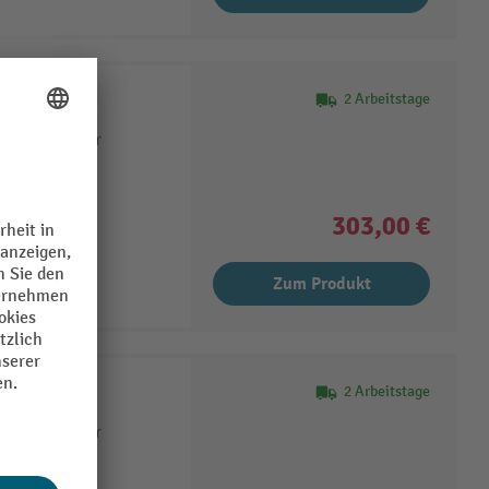
2 Arbeitstage
 15° auch für
303,00 €
Zum Produkt
r
2 Arbeitstage
 15° auch für