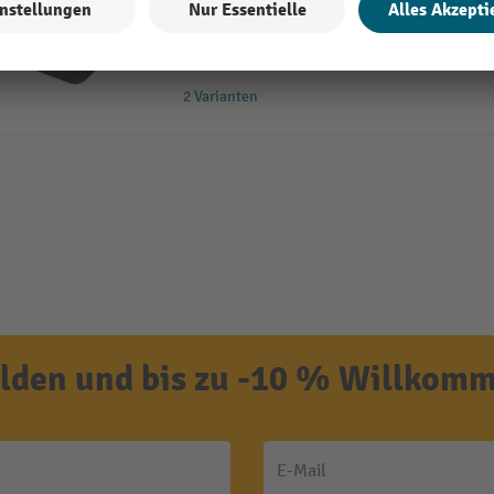
Maulseite um 7,5 ° geschwenkt
2 Varianten
den und bis zu -10 % Willkomm
E-Mail