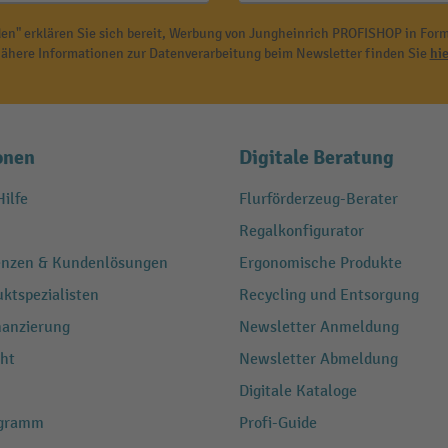
en" erklären Sie sich bereit, Werbung von Jungheinrich PROFISHOP in Form
ähere Informationen zur Datenverarbeitung beim Newsletter finden Sie
hie
onen
Digitale Beratung
ilfe
Flurförderzeug-Berater
Regalkonfigurator
renzen & Kundenlösungen
Ergonomische Produkte
ktspezialisten
Recycling und Entsorgung
nanzierung
Newsletter Anmeldung
ht
Newsletter Abmeldung
Digitale Kataloge
ogramm
Profi-Guide