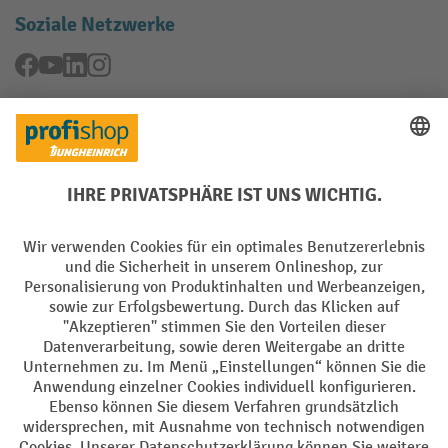
Soziale Netzwerke
Facebook
YouTube
LinkedIn
Instagram
Rücknahme-Services
Elektrogeräte Rückname
Batterie Rückname
AGB
Impressum
Datenschutz
Barrierefreiheit
Grounding Page
Privacy Settings