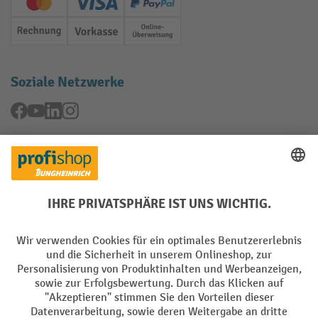
Creditcard (Master)
Creditcard (Visa)
PayPal
Rechnung
Vorkasse
Online-Überweisung
Soziale Netzwerke
Facebook
YouTube
LinkedIn
Instagram
Rücknahme-Services
Elektrogeräte Rückname
Batterie Rückname