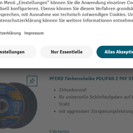
Normalkorund
Werkzeug für universelle Schleifauf
(INOX), Stahl
mit hoher Zerspanungsleistung und 
2 Varianten
PFERD Fächerscheibe POLIFAN Z PSF 
Zirkonkorund
für universelle Schleifaufgaben auf
Stahl
mit aggressiver Zerspanungsleistung
5 Varianten