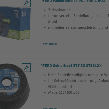
PFERD Fächerscheibe POLIFAN Z BOX
Zirkonkorund
für universelle Schleifaufgaben auf
Stahl
mit hoher Zerspanungsleistung und s
2 Varianten
PFERD Schleiftopf ETT SG STEELOX
hohe Schleiffreudigkeit und gute St
für Schweißnahtbearbeitung, Anfase
Flächenschliff
Maße 110/100 x 55
2 Varianten