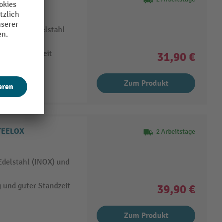
gaben auf Edelstahl
guter Standzeit
31,90 €
Zum Produkt
STEELOX
2 Arbeitstage
 Edelstahl (INOX) und
 und guter Standzeit
39,90 €
Zum Produkt