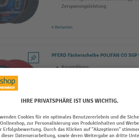
Zerspanungsleistung
4 Varianten
PFERD Fächerscheibe POLIFAN CO SGP
Keramikkorn
zur Erzielung feiner Oberflächen au
Stahl
Hochleistungswerkzeug mit hoher Z
2 Varianten
PFERD Fächerscheibe POLIFAN A PSF 