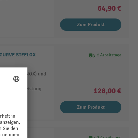
64,90 €
Zum Produkt
 CURVE STEELOX
2 Arbeitstage
f Edelstahl (INOX) und
erspanungsleistung
128,00 €
Zum Produkt
STEELOX
2 Arbeitstage