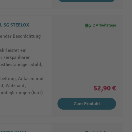
L SG STEELOX
2 Arbeitstage
hlender Beschichtung
hrleistet ein
er zerspanbaren
ostbeständiger Stahl,
rbeitung, Anfasen und
hl, Walzhaut,
52,90 €
umlegierungen (hart)
Zum Produkt